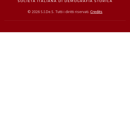
SOCIETÀ ITALIANA DI DEMOGRAFIA STORICA
©
2026
S.I.De.S. Tutti i diritti riservati.
Credits