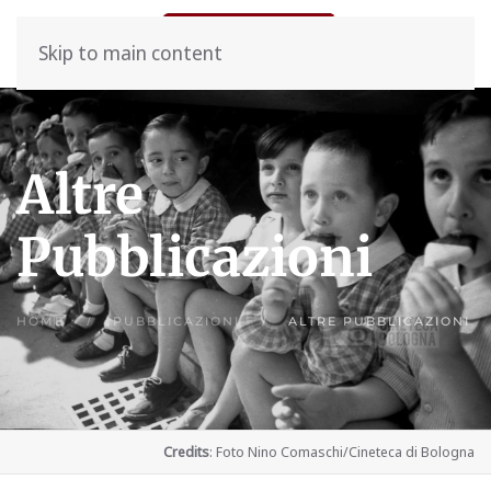
Skip to main content
Altre
Pubblicazioni
HOME
PUBBLICAZIONI
ALTRE PUBBLICAZIONI
Credits
: Foto Nino Comaschi/Cineteca di Bologna